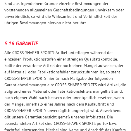
Sind aus irgendeinem Grunde einzelne Bestimmungen der
vorstehenden allgemeinen Geschäftsbedingungen unwirksam oder
unverbindlich, so wird die Wirksamkeit und Verbindlichkeit der
übrigen Bestimmungen hiervon nicht berührt.
§ 16 GARANTIE
Alle CROSS-SHAPER SPORTS-Artikel unterliegen während der
einzelnen Produktionsstufen einer strengen Qualitätskontrolle.
Sollte der erworbene Artikel dennoch einen Mangel aufweisen, der
auf Material- oder Fabrikationsfehler zurückzuführen ist, so steht
CROSS-SHAPER SPORTS hierfür nach Maßgabe der folgenden
Garantiebestimmungen ein: CROSS-SHAPER SPORTS wird Artikel, die
aufgrund eines Material oder Fabrikationsfehlers mangelhaft sind,
nach eigener Wahl nach bessern oder unentgeltlich ersetzen, wenn
der Mangel innerhalb eines Jahres nach dem Kaufauftritt und
CROSS-SHAPER SPORTS unverzüglich angezeigt wird. Abweichend
gilt unsere Garantieübersicht gemäß unseres Infoblattes. Die
beanstandeten Artikel sind CROSS-SHAPER SPORTS porto- bzw.
frachtfrei einzusenden. Hierbei sind Name und Anschrift des Käufers