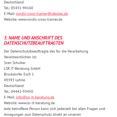
Deutschland
Tel.: 05431-94160
E-Mail:
nordic-cross-trainer@rebotec.de
Website: www.nordic-cross-trainer.de
3. NAME UND ANSCHRIFT DES
DATENSCHUTZBEAUFTRAGTEN
Der Datenschutzbeauftragte des für die Verarbeitung
Verantwortlichen ist:
Sven Schulter
LSR IT-Beratung GmbH
Brockdorfer Esch 1
49393 Lohne
Deutschland
Tel.: 04442-93450
E-Mail:
info@lsr-it-beratung.de
Website: www.lsr-it-beratung.de
Jede betroffene Person kann sich jederzeit bei allen Fragen und
Anregungen zum Datenschutz direkt an unseren